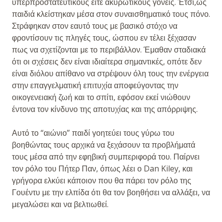
υπερπροστατευτικούς είτε ακυρωτικούς γονείς. Έτσι,ως
παιδιά κλείστηκαν μέσα στον συναισθηματικό τους πόνο.
Στράφηκαν στον εαυτό τους με βασικό στόχο να
φροντίσουν τις πληγές τους, ώσπου εν τέλει ξέχασαν
πως να σχετίζονται με το περιβάλλον. Έμαθαν σταδιακά
ότι οι σχέσεις δεν είναι ιδιαίτερα σημαντικές, οπότε δεν
είναι διόλου απίθανο να στρέψουν όλη τους την ενέργεια
στην επαγγελματική επιτυχία αποφεύγοντας την
οικογενειακή ζωή και το σπίτι, εφόσον εκεί νιώθουν
έντονα τον κίνδυνο της αποτυχίας και της απόρριψης.
Αυτό το “αιώνιο” παιδί γοητεύει τους γύρω του
βοηθώντας τους αρχικά να ξεχάσουν τα προβλήματά
τους μέσα από την εφηβική συμπεριφορά του. Παίρνει
τον ρόλο του Πήτερ Παν, όπως λέει ο Dan Kiley, και
γρήγορα ελκύει κάποιον που θα πάρει τον ρόλο της
Γουέντυ με την ελπίδα ότι θα τον βοηθήσει να αλλάξει, να
μεγαλώσει και να βελτιωθεί.