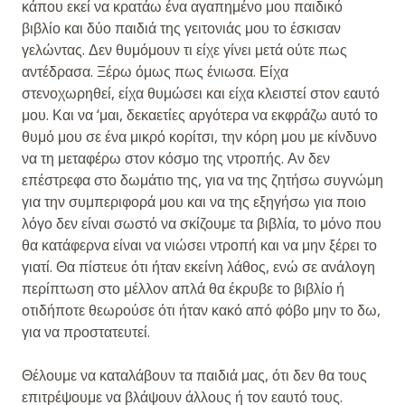
κάπου εκεί να κρατάω ένα αγαπημένο μου παιδικό
βιβλίο και δύο παιδιά της γειτονιάς μου το έσκισαν
γελώντας. Δεν θυμόμουν τι είχε γίνει μετά ούτε πως
αντέδρασα. Ξέρω όμως πως ένιωσα. Είχα
στενοχωρηθεί, είχα θυμώσει και είχα κλειστεί στον εαυτό
μου. Και να ‘μαι, δεκαετίες αργότερα να εκφράζω αυτό το
θυμό μου σε ένα μικρό κορίτσι, την κόρη μου με κίνδυνο
να τη μεταφέρω στον κόσμο της ντροπής. Αν δεν
επέστρεφα στο δωμάτιο της, για να της ζητήσω συγνώμη
για την συμπεριφορά μου και να της εξηγήσω για ποιο
λόγο δεν είναι σωστό να σκίζουμε τα βιβλία, το μόνο που
θα κατάφερνα είναι να νιώσει ντροπή και να μην ξέρει το
γιατί. Θα πίστευε ότι ήταν εκείνη λάθος, ενώ σε ανάλογη
περίπτωση στο μέλλον απλά θα έκρυβε το βιβλίο ή
οτιδήποτε θεωρούσε ότι ήταν κακό από φόβο μην το δω,
για να προστατευτεί.
Θέλουμε να καταλάβουν τα παιδιά μας, ότι δεν θα τους
επιτρέψουμε να βλάψουν άλλους ή τον εαυτό τους.