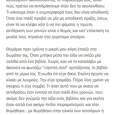
πώς πρέπει να αντιδράσουμε όταν δεν το ακολουθούν;
Τι κάνουμε όταν η συμπεριφορά τους δεν είναι αποδεκτή;
Όταν ένα παιδί προβεί σε μία μη αποδεκτή πράξη, όπως
είναι το να κλέψει κάτι ή να πει ψέματα, η πρώτη
αντίδραση των γονιών είναι ο θυμός και κατ’ επέκταση το
μυαλό τους πηγαίνει στο χειρότερο σενάριο.
Θυμάμαι πριν χρόνια η μικρή μου κόρη έπαιζε στο
δωμάτιο της. Όταν μπήκα μέσα την είδα να σκίζει μία
σελίδα από ένα βιβλίο. Χωρίς καν να το καταλάβω με
άκουσα να φωνάζω “ντροπή σου!” αρπάζοντας το βιβλίο
από τα χέρια της. Ένιωθα ότι είχα δίκιο. Εκείνη άρχισε να
κλαίει με λυγμούς. Την είχα τρομάξει. Πήρα λίγο χρόνο να
σκεφτώ τι είχε συμβεί. Τι ήταν αυτό που με έκανε να
αντιδράσω έτσι έντονα σε ένα παιδί δύο χρονών, που
ακόμη δεν γνώριζε την αξία ενός βιβλίου και για εκείνη
ήταν απλά ένα ακόμη πεδίο πειραματισμού; και τότε
θυμήθηκα… με θυμήθηκα στην ηλικία των τεσσάρων ή